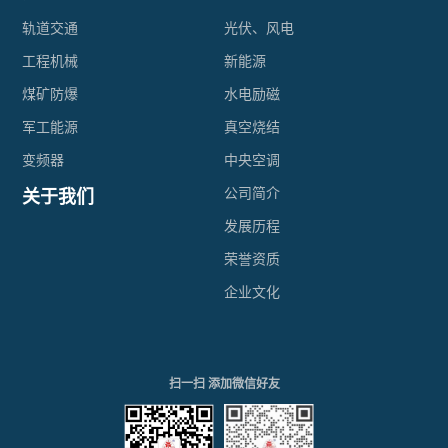
器
轨道交通
光伏、风电
电
环
工程机械
新能源
抗
形
煤矿防爆
水电励磁
器
军工能源
真空烧结
变
变频器
中央空调
压
公司简介
关于我们
发展历程
器
荣誉资质
高
企业文化
压
环
扫一扫 添加微信好友
氧