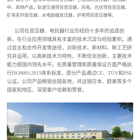
流
于
中、高频产品，轨道交通项目变压器，风电、光伏项目变压器，
器
矿用系列变压器，水电励磁变压器，炉用项目变压器等。
输
麓
单
公司在变压器、电抗器行业历经四十多年的追逐创
入
山
相
新，在行业应用领域具有丰富的技术沉淀与经验累积。通
公
应
电
过自主和合作开发等途径，对新技术、新材料、新工艺研
变
司
用
究并运用，以高新技术为特色，不断优化创新，主要技术
抗
能力居国内领先水平。在质量管理和质量保证方面严格执
压
介
案
行ISO9001:2015体系标准，部分产品通过CE、TÜV和PSE
器
器
认证。公司产品畅销全国各地，并远销日本、欧美等多个
绍
例
DC
国家和地区、深受客户信赖和赞誉。
变
常
中、
公
直
频
见
高频
司
流
器
问
变压
发
电
题
真
器