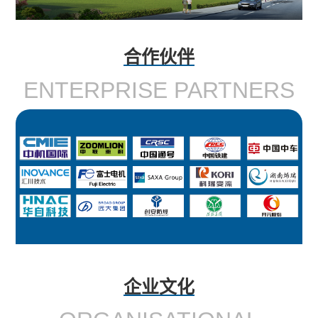
展
新
抗
空
风
历
闻
器
合作伙伴
烧
电、
联
程
三
ENTERPRISE PARTNERS
结-
光
系
荣
相
炉
伏、
我
誉
电
用
新能
们
资
抗
水
源产
料
器
电
品
工
滤
励
轨
厂
波/
企业文化
磁
道
实
平