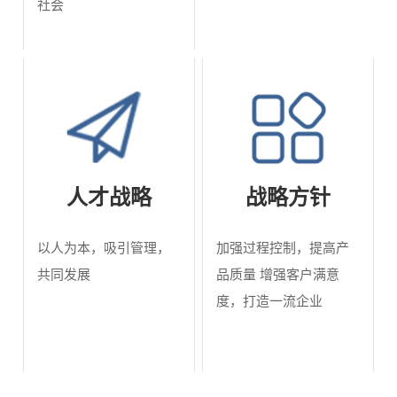
能
社会
交
矿
量
通
用
回
工
防
馈
程
爆
电
机
产
人才战略
战略方针
抗
械
品
器
以人为本，吸引管理，
加强过程控制，提高产
风
炉
共同发展
品质量 增强客户满意
中、
电、
度，打造一流企业
用
高频
光
产
电抗
伏、
品