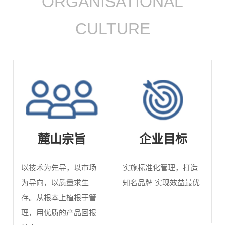
ORGANISATIONAL
煤
交
拍
波
矿
CULTURE
通
电
防
产
抗
爆
品
器
中
工
空
央
程
心
麓山宗旨
企业目标
空
机
电
调
械
以技术为先导，以市场
实施标准化管理，打造
抗
为导向，以质量求生
知名品牌 实现效益最优
轨
产
存。从根本上植根于管
器
道
品
理，用优质的产品回报