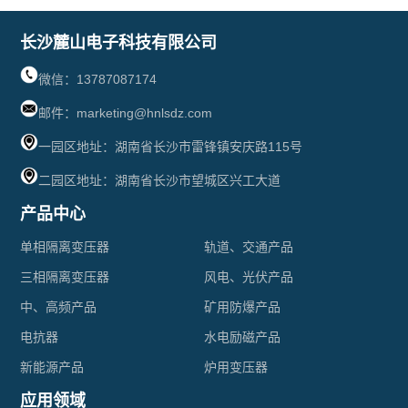
器
新能
脉
长沙麓山电子科技有限公司
特
源
冲
微信：13787087174
种
电
邮件：marketing@hnlsdz.com
变
电
一园区地址：湖南省长沙市雷锋镇安庆路115号
网
压
二园区地址：湖南省长沙市望城区兴工大道
抗
系
器
产品中心
器
统
R
单相隔离变压器
轨道、交通产品
交
三相隔离变压器
风电、光伏产品
型
中、高频产品
矿用防爆产品
流
变
电抗器
水电励磁产品
输
压
新能源产品
炉用变压器
出
应用领域