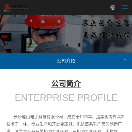
首
页
变
公司介绍
压
器
公司简介
三
电
ENTERPRISE PROFILE
相
抗
变
器
长沙麓山电子科技有限公司，成立于1975年，是
集国内外高新
交
关
技术
于一体，专业生产和开发变压器，电抗器系列产品的制造厂
压
家。其主导产品有单相隔离变压器，三相隔离变压器，电抗器，