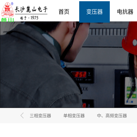
首页
变压器
电抗器
三相变压器
单相变压器
中、高频变压器