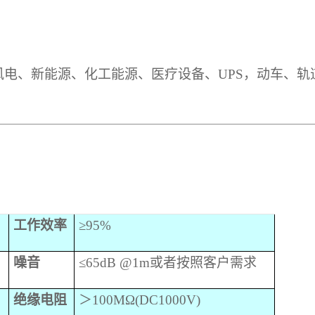
风电、新能源、化工能源、医疗设备、
UPS，动车、
工作效率
≥9
5
%
噪音
≤6
5
dB @1m
或者按照客户需求
绝缘电阻
＞
100MΩ(DC1000V)