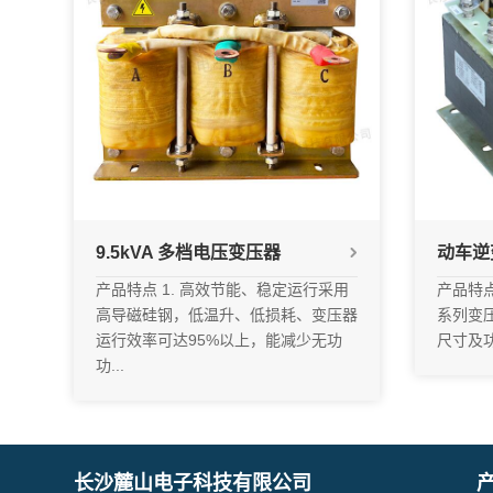
9.5kVA 多档电压变压器
动车逆
产品特点 1. 高效节能、稳定运行采用
产品特点
高导磁硅钢，低温升、低损耗、变压器
系列变
运行效率可达95%以上，能减少无功
尺寸及功
功...
长沙麓山电子科技有限公司