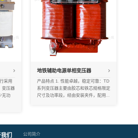
地铁辅助电源单相变压器
运行采用
产品特点 1. 性能卓越，稳定可靠：TD
、变压器
系列变压器主要由胶芯和铁芯规格限定
少无功
尺寸及功率段，经由安装夹件，配用...
公司简介
于我们